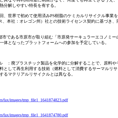
熱分解しやすい特長を有する。
、世界で初めて使用済みPS樹脂のケミカルリサイクル事業を
リックス、本社：オレゴン州）社との技術ライセンス契約に基づき
来都市である市原市が取り組む「市原発サーキュラーエコノミー
一体となったプラットフォームへの参加を予定している。
ル ：廃プラスチック製品を化学的に分解することで、原料や
料として再生利用する技術（燃料として消費するサーマルリサ
するマテリアルリサイクルとは異なる。
om/fax/images/tmp_file1_1641874823.pdf
om/fax/images/tmp_file1_1641874780.pdf