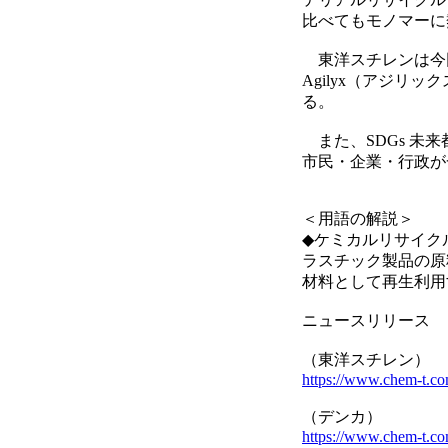
比べてもモノマーに
東洋スチレンは今回
Agilyx（アジ
る。
また、SDGs 未
市民・企業・行政が
＜用語の解説＞
◆ケミカルリサイク
ラスチック製品の原
材料として再生利用
ニュースリリース
（東洋スチレン）
https://www.chem-t.c
（デンカ）
https://www.chem-t.c