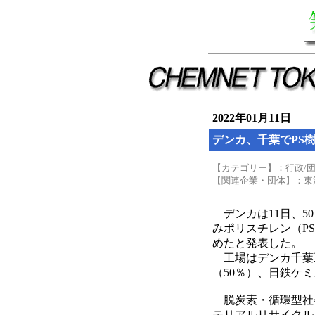
2022年01月11日
デンカ、千葉でPS
【カテゴリー】：行政/
【関連企業・団体】：東
デンカは11日、5
みポリスチレン（P
めたと発表した。
工場はデンカ千葉工
（50％）、日鉄ケ
脱炭素・循環型社
テリアルリサイクル