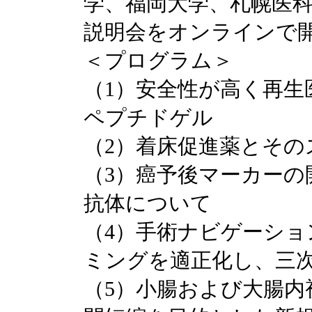
学、福岡大学、札幌医科
説明会をオンラインで
＜プログラム＞
（1）安全性が高く再生
ペプチドゲル
（2）着床促進薬とそ
（3）癌予後マーカーの
抗体について
（4）手術ナビゲーショ
ミングを適正化し、三次
（5）小腸および大腸内