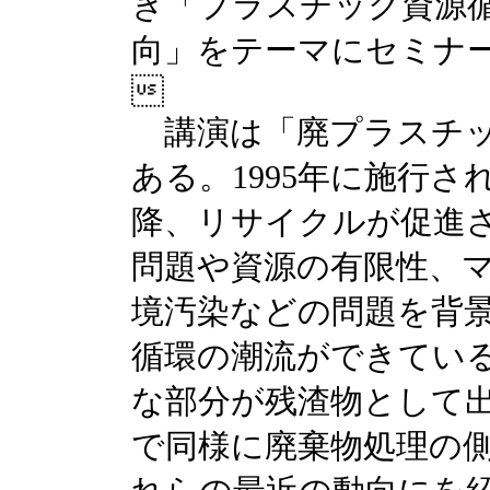
き「プラスチック資源
向」をテーマにセミナ

講演は「廃プラスチッ
ある。1995年に施行
降、リサイクルが促進
問題や資源の有限性、
境汚染などの問題を背
循環の潮流ができてい
な部分が残渣物として
で同様に廃棄物処理の