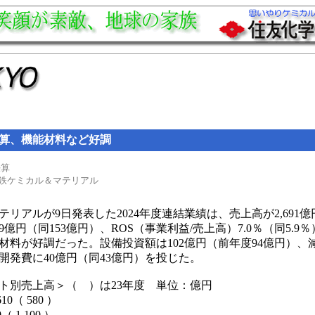
決算、機能材料など好調
決算
鉄ケミカル＆マテリアル
アルが9日発表した2024年度連結業績は、売上高が2,691億円（
9億円（同153億円）、ROS（事業利益/売上高）7.0％（同5.
材料が好調だった。設備投資額は102億円（前年度94億円）、減
開発費に40億円（同43億円）を投じた。
ント別売上高＞（ ）は23年度 単位：億円
（ 580 ）
1,100 ）