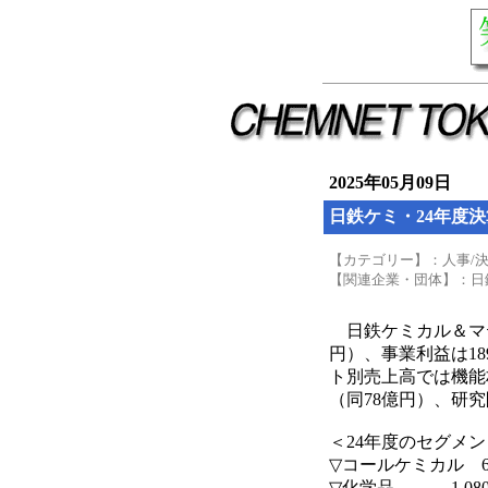
2025年05月09日
日鉄ケミ・24年度
【カテゴリー】：人事/
【関連企業・団体】：日
日鉄ケミカル＆マテリ
円）、事業利益は18
ト別売上高では機能
（同78億円）、研究
＜24年度のセグメ
▽コールケミカル 610
▽化学品 1,080（ 