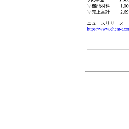
▽機能材料 1,000（
▽売上高計 2,691
ニュースリリース
https://www.chem-t.c