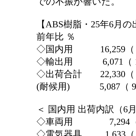
での不振が響いた。
【ABS樹脂・25年6月
前年比 ％
◇国内用 16,259（ 1
◇輸出用 6,071（ 1
◇出荷合計 22,330（ 1
(耐候用) 5,087（ 94
＜ 国内用 出荷内訳（6月
◇車両用 7,294（ 
◇電気器具 1,633（ 