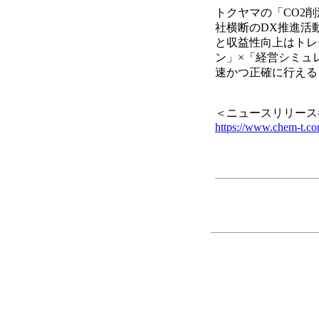
トクヤマの「CO2
社横断のDX推進活動「
と収益性向上はトレ
ン」×「経営シミュ
速かつ正確に行える
＜ニュースリリース
https://www.chem-t.c