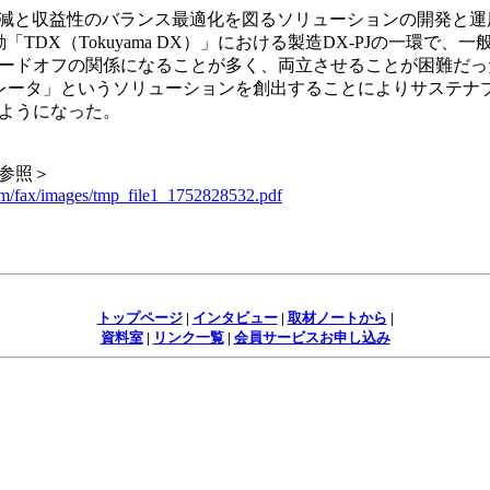
削減と収益性のバランス最適化を図るソリューションの開発と
TDX（Tokuyama DX）」における製造DX-PJの一環で、
ードオフの関係になることが多く、両立させることが困難だっ
レータ」というソリューションを創出することによりサステナ
ようになった。
参照＞
om/fax/images/tmp_file1_1752828532.pdf
トップページ
|
インタビュー
|
取材ノートから
|
資料室
|
リンク一覧
|
会員サービスお申し込み