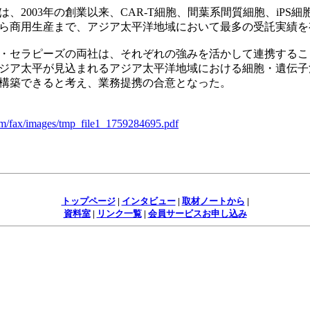
2003年の創業以来、CAR-T細胞、間葉系間質細胞、iPS
ら商用生産まで、アジア太平洋地域において最多の受託実績を
・セラピーズの両社は、それぞれの強みを活かして連携するこ
ジア太平が見込まれるアジア太平洋地域における細胞・遺伝子
構築できると考え、業務提携の合意となった。
om/fax/images/tmp_file1_1759284695.pdf
トップページ
|
インタビュー
|
取材ノートから
|
資料室
|
リンク一覧
|
会員サービスお申し込み