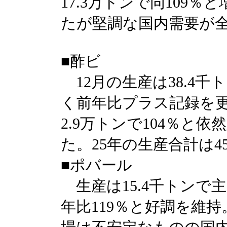
17.3万トンで同109
たが堅調な国内需要が
■酢ビ
12月の生産は38.4千
く前年比プラス記録を
2.9万トンで104％と
た。25年の生産合計は45
■ポバール
生産は15.4千トンで
年比119％と好調を維