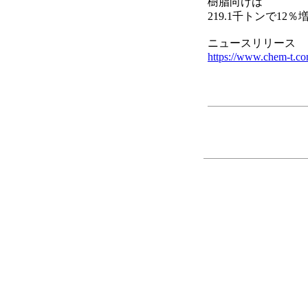
樹脂向けは
219.1千トンで12
ニュースリリース
https://www.chem-t.c