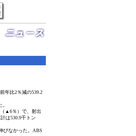
比2％減の539.2
た。
ン（▲6％）で、射出
は530.9千トン
の伸びなかった。ABS