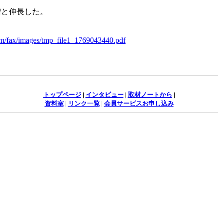
％増と伸長した。
om/fax/images/tmp_file1_1769043440.pdf
トップページ
|
インタビュー
|
取材ノートから
|
資料室
|
リンク一覧
|
会員サービスお申し込み