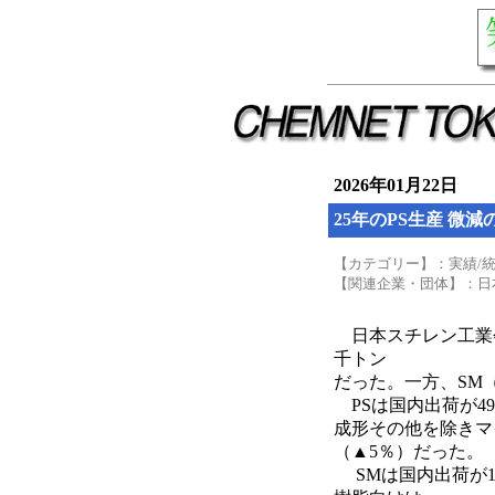
2026年01月22日
25年のPS生産 微減の
【カテゴリー】：実績/
【関連企業・団体】：日
日本スチレン工業会に
千トン
だった。一方、SM（
PSは国内出荷が49
成形その他を除きマイ
（▲5％）だった。
SMは国内出荷が10