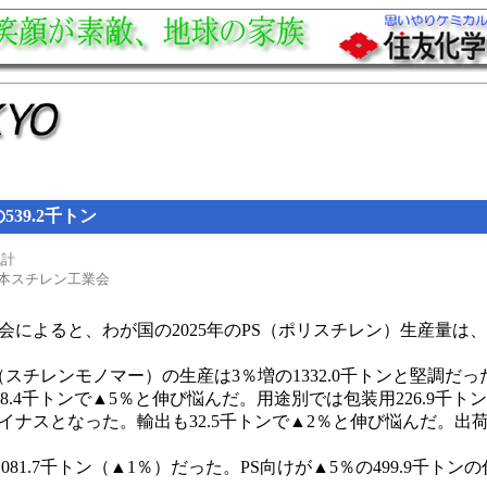
539.2千トン
統計
本スチレン工業会
よると、わが国の2025年のPS（ポリスチレン）生産量は、前年
スチレンモノマー）の生産は3％増の1332.0千トンと堅調だっ
8.4千トンで▲5％と伸び悩んだ。用途別では包装用226.9千ト
ナスとなった。輸出も32.5千トンで▲2％と伸び悩んだ。出荷計
81.7千トン（▲1％）だった。PS向けが▲5％の499.9千トン