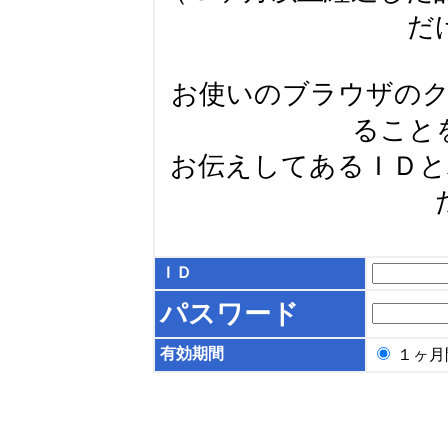
だ
お使いのブラウザの
ること
お伝えしてあるＩＤ
ＩＤ
パスワード
有効期間
１ヶ