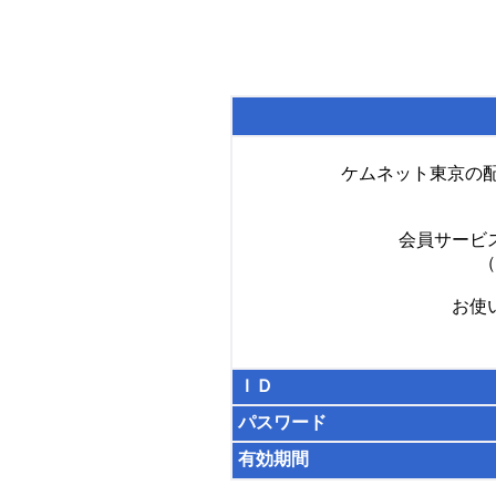
ケムネット東京の
会員サービ
（
お使
ＩＤ
パスワード
有効期間