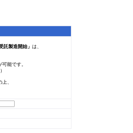
発・受託製造開始」
は、
が可能です。
）
の上、