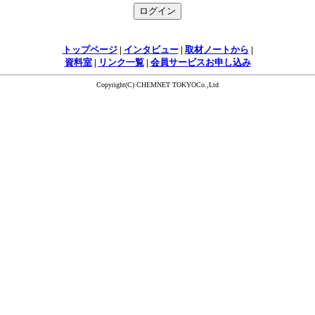
トップページ
|
インタビュー
|
取材ノートから
|
資料室
|
リンク一覧
|
会員サービスお申し込み
Copyright(C) CHEMNET TOKYOCo.,Ltd