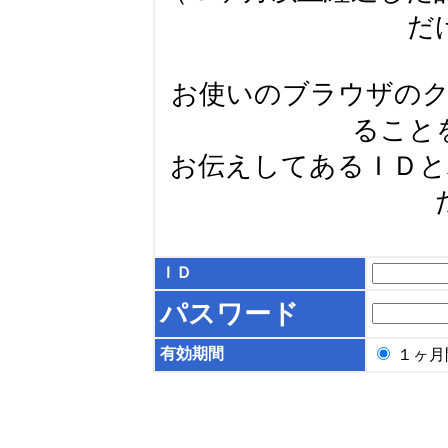
だ
お使いのブラウザの
ること
お伝えしてあるＩＤ
ＩＤ
パスワード
有効期間
１ヶ