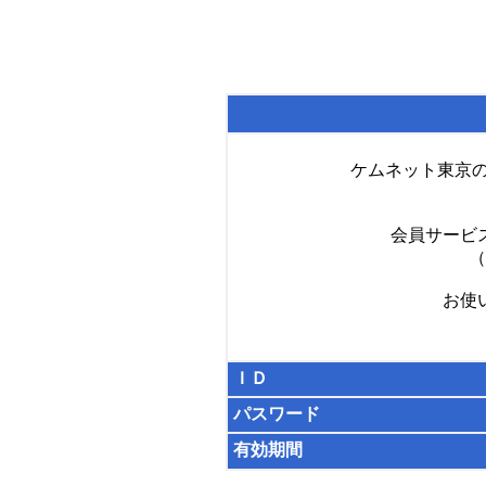
ケムネット東京
会員サービ
（
お使
ＩＤ
パスワード
有効期間