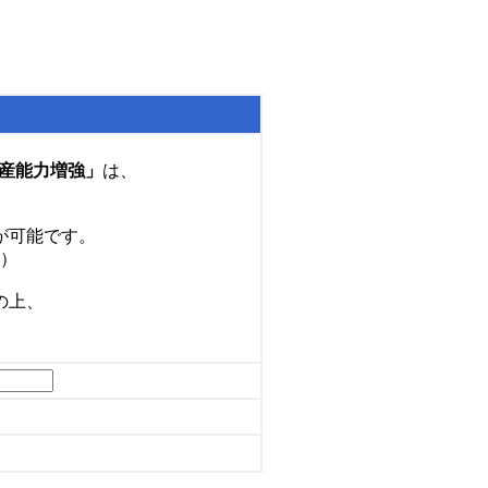
産能力増強」
は、
が可能です。
）
の上、