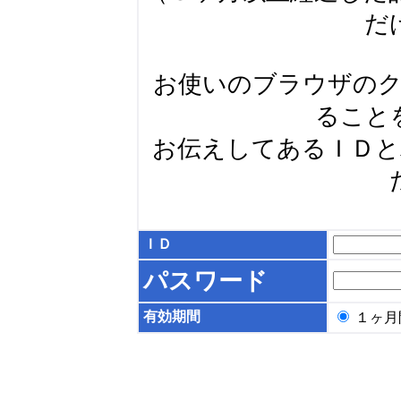
だ
お使いのブラウザの
ること
お伝えしてあるＩＤ
ＩＤ
パスワード
有効期間
１ヶ