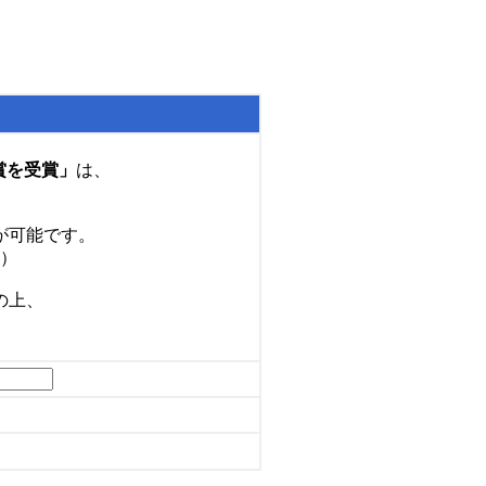
賞を受賞」
は、
が可能です。
）
の上、