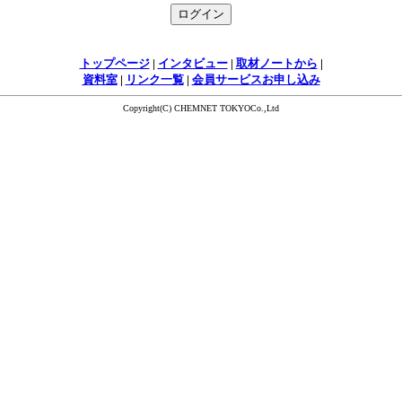
トップページ
|
インタビュー
|
取材ノートから
|
資料室
|
リンク一覧
|
会員サービスお申し込み
Copyright(C) CHEMNET TOKYOCo.,Ltd