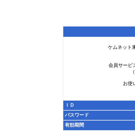
ケムネット
会員サービ
（
お使
ＩＤ
パスワード
有効期間