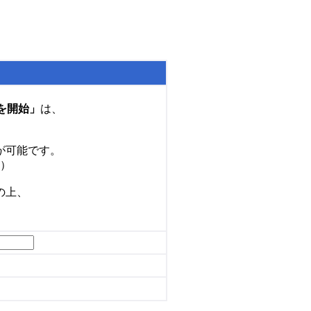
を開始」
は、
が可能です。
）
の上、