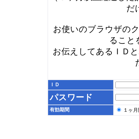
だ
お使いのブラウザの
ること
お伝えしてあるＩＤ
ＩＤ
パスワード
有効期間
１ヶ