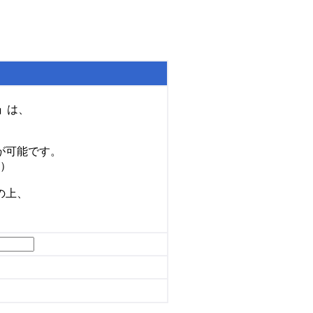
」
は、
が可能です。
）
の上、