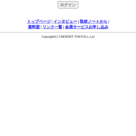
トップページ
|
インタビュー
|
取材ノートから
|
資料室
|
リンク一覧
|
会員サービスお申し込み
Copyright(C) CHEMNET TOKYOCo.,Ltd