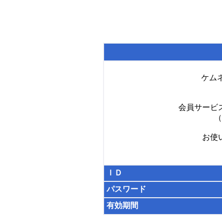
ケム
会員サービ
（
お使
ＩＤ
パスワード
有効期間