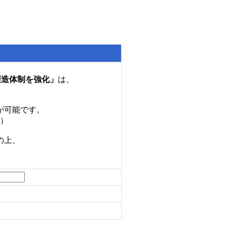
製造体制を強化」
は、
が可能です。
）
の上、