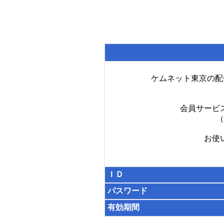
ケムネット東京の配
会員サービ
（
お使
ＩＤ
パスワード
有効期間