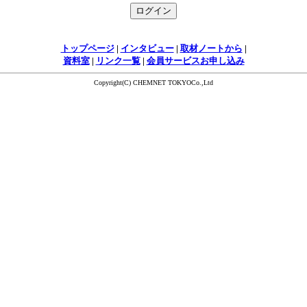
トップページ
|
インタビュー
|
取材ノートから
|
資料室
|
リンク一覧
|
会員サービスお申し込み
Copyright(C) CHEMNET TOKYOCo.,Ltd