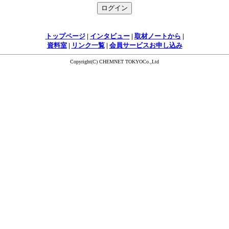
トップページ
|
インタビュー
|
取材ノートから
|
資料室
|
リンク一覧
|
会員サービスお申し込み
Copyright(C) CHEMNET TOKYOCo.,Ltd