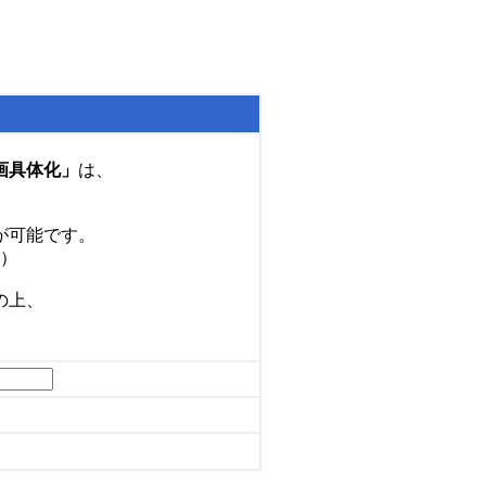
画具体化」
は、
が可能です。
）
の上、