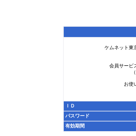
ケムネット東
会員サービ
（
お使
ＩＤ
パスワード
有効期間