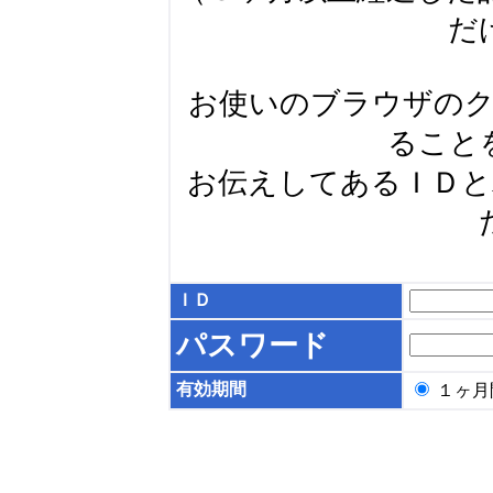
だ
お使いのブラウザの
ること
お伝えしてあるＩＤ
ＩＤ
パスワード
有効期間
１ヶ