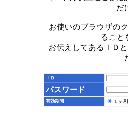
だ
お使いのブラウザの
ること
お伝えしてあるＩＤ
ＩＤ
パスワード
有効期間
１ヶ