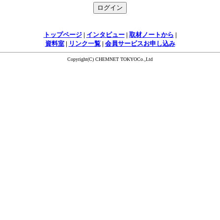
トップページ
|
インタビュー
|
取材ノートから
|
資料室
|
リンク一覧
|
会員サービスお申し込み
Copyright(C) CHEMNET TOKYOCo.,Ltd