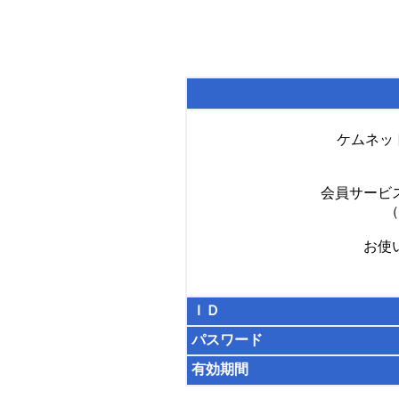
ケムネッ
会員サービ
（
お使
ＩＤ
パスワード
有効期間