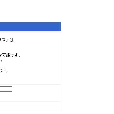
ラス」
は、
が可能です。
）
の上、