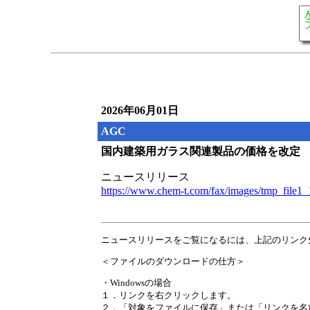
2026年06月01日
AGC
国内建築用ガラス関連製品の価格を改定
ニュースリリース
https://www.chem-t.com/fax/images/tmp_file1
ニュースリリースをご覧になるには、上記のリンク
＜ファイルのダウンロードの仕方＞
・Windowsの場合
１．リンクを右クリックします。
２．「対象をファイルに保存」または「リンクを名