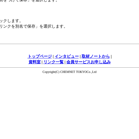
ックします。
リンクを別名で保存」を選択します。
トップページ
|
インタビュー
|
取材ノートから
|
資料室
|
リンク一覧
|
会員サービスお申し込み
Copyright(C) CHEMNET TOKYOCo.,Ltd