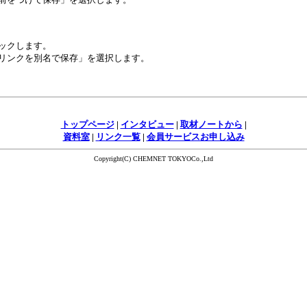
ックします。
リンクを別名で保存」を選択します。
トップページ
|
インタビュー
|
取材ノートから
|
資料室
|
リンク一覧
|
会員サービスお申し込み
Copyright(C) CHEMNET TOKYOCo.,Ltd