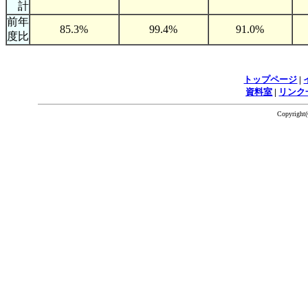
計
前年
85.3%
99.4%
91.0%
度比
トップページ
|
資料室
|
リンク
Copyrigh