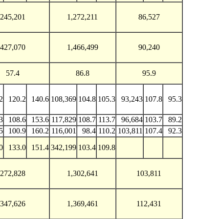
245,201
1,272,211
86,527
427,070
1,466,499
90,240
57.4
86.8
95.9
2
120.2
140.6
108,369
104.8
105.3
93,243
107.8
95.3
3
108.6
153.6
117,829
108.7
113.7
96,684
103.7
89.2
5
100.9
160.2
116,001
98.4
110.2
103,811
107.4
92.3
0
133.0
151.4
342,199
103.4
109.8
272,828
1,302,641
103,811
347,626
1,369,461
112,431