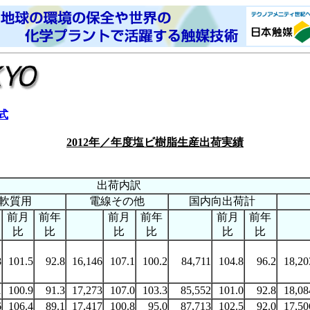
形式
2012年／年度塩ビ樹脂生産出荷実績
出荷内訳
軟質用
電線その他
国内向出荷計
前月
前年
前月
前年
前月
前年
比
比
比
比
比
比
8
101.5
92.8
16,146
107.1
100.2
84,711
104.8
96.2
18,20
1
100.9
91.3
17,273
107.0
103.3
85,552
101.0
92.8
18,08
6
106.4
89.1
17,417
100.8
95.0
87,713
102.5
92.0
17,50