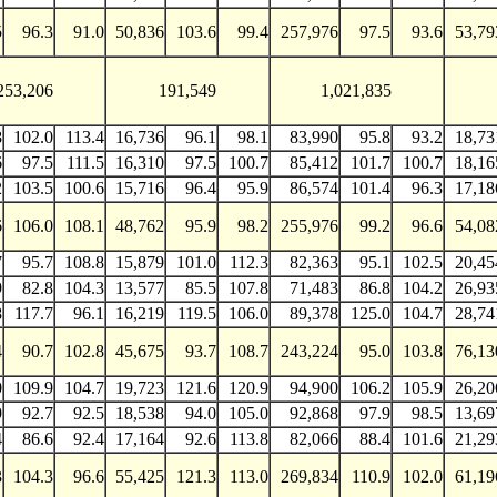
5
96.3
91.0
50,836
103.6
99.4
257,976
97.5
93.6
53,79
253,206
191,549
1,021,835
8
102.0
113.4
16,736
96.1
98.1
83,990
95.8
93.2
18,73
6
97.5
111.5
16,310
97.5
100.7
85,412
101.7
100.7
18,16
2
103.5
100.6
15,716
96.4
95.9
86,574
101.4
96.3
17,18
6
106.0
108.1
48,762
95.9
98.2
255,976
99.2
96.6
54,08
7
95.7
108.8
15,879
101.0
112.3
82,363
95.1
102.5
20,45
9
82.8
104.3
13,577
85.5
107.8
71,483
86.8
104.2
26,93
8
117.7
96.1
16,219
119.5
106.0
89,378
125.0
104.7
28,74
4
90.7
102.8
45,675
93.7
108.7
243,224
95.0
103.8
76,13
0
109.9
104.7
19,723
121.6
120.9
94,900
106.2
105.9
26,20
9
92.7
92.5
18,538
94.0
105.0
92,868
97.9
98.5
13,69
4
86.6
92.4
17,164
92.6
113.8
82,066
88.4
101.6
21,29
3
104.3
96.6
55,425
121.3
113.0
269,834
110.9
102.0
61,19