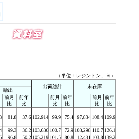
（単位：レジントン、％）
出荷総計
末在庫
輸出
前月
前年
前月
前年
前月
前年
比
比
比
比
比
比
3
81.8
37.6
102,914
99.9
75.4
97,834
108.4
109.9
4
99.3
36.2
103,636
100.7
72.9
108,298
110.7
126.1
6
96.8
50.2
105,219
101.5
80.8
112,431
103.8
139.2