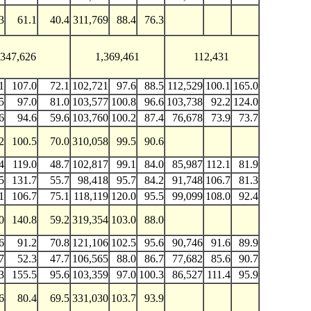
3
61.1
40.4
311,769
88.4
76.3
347,626
1,369,461
112,431
1
107.0
72.1
102,721
97.6
88.5
112,529
100.1
165.0
5
97.0
81.0
103,577
100.8
96.6
103,738
92.2
124.0
6
94.6
59.6
103,760
100.2
87.4
76,678
73.9
73.7
2
100.5
70.0
310,058
99.5
90.6
4
119.0
48.7
102,817
99.1
84.0
85,987
112.1
81.9
5
131.7
55.7
98,418
95.7
84.2
91,748
106.7
81.3
1
106.7
75.1
118,119
120.0
95.5
99,099
108.0
92.4
0
140.8
59.2
319,354
103.0
88.0
6
91.2
70.8
121,106
102.5
95.6
90,746
91.6
89.9
7
52.3
47.7
106,565
88.0
86.7
77,682
85.6
90.7
3
155.5
95.6
103,359
97.0
100.3
86,527
111.4
95.9
6
80.4
69.5
331,030
103.7
93.9