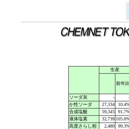
生産
前年
ソーダ灰
-
か性ソーダ
27,334
10.4
合成塩酸
59,345
91.7
液体塩素
32,739
105.0
高度さらし粉
2,480
99.3