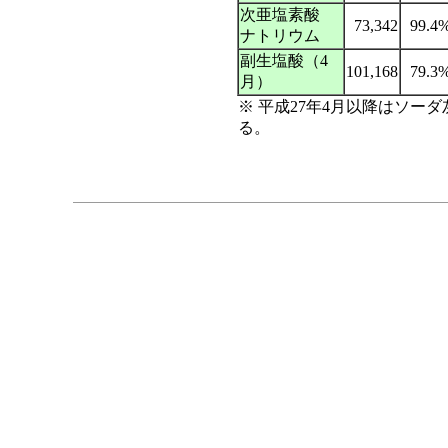
次亜塩素酸
73,342
99.4
ナトリウム
副生塩酸（4
101,168
79.3
月）
※ 平成27年4月以降はソー
る。