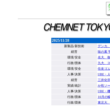
2025/11/28
新製品/新技術
デンカ
経営
味の素 
環境/安全
名大、御
行政/団体
九大、
環境/安全
住友ゴ
人事/決算
UBE・
経営
三井化学
実績/統計
か性ソー
人事/決算
UBE・
行政/団体
10月の輸
行政/団体
東北大