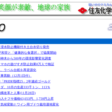
、浸水防止機能付き土台水切り発売
平和堂と「健康的な食選択」で協業開始
神木から500年の環境影響変化調査
スマホの遊びすぎ防止効果8万人で検証
ム、ラベル台紙を再資源化
人事異動（12月1日付）
「PRIDE指標25」2年連続ゴールド
ダ、10月の生産333千トン、113％
機構改革と人事(11月28日)
入ナフサ価格63,053円、1,759円上昇
、気候変動とワイン用ブドウ栽培適地変化