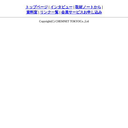
トップページ
|
インタビュー
|
取材ノートから
|
資料室
|
リンク一覧
|
会員サービスお申し込み
Copyright(C) CHEMNET TOKYOCo.,Ltd