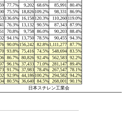
59
77.7%
9,202
68.6%
85,991
80.4%
90
75.5%
18,826
109.2%
98,331
86.9%
53
136.6%
16,158
120.3%
110,260
119.0%
41
76.3%
13,132
90.5%
87,343
87.9%
61
70.8%
9,758
86.0%
90,203
88.4%
02
94.1%
13,750
78.5%
90,455
94.3%
76
90.0%
156,242
82.8%
1,111,277
87.7%
70
93.8%
75,416
74.5%
548,694
83.5%
06
86.7%
80,826
92.4%
562,583
92.2%
97
96.1%
37,433
71.0%
281,147
89.4%
73
91.7%
37,983
78.4%
267,547
78.1%
02
92.9%
44,186
100.2%
294,582
94.2%
04
80.5%
36,640
84.5%
268,001
90.1%
日本スチレン工業会