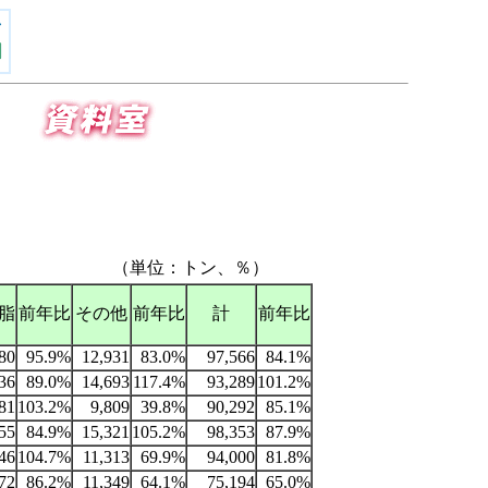
（単位：トン、％）
脂
前年比
その他
前年比
計
前年比
80
95.9%
12,931
83.0%
97,566
84.1%
36
89.0%
14,693
117.4%
93,289
101.2%
81
103.2%
9,809
39.8%
90,292
85.1%
55
84.9%
15,321
105.2%
98,353
87.9%
46
104.7%
11,313
69.9%
94,000
81.8%
72
86.2%
11,349
64.1%
75,194
65.0%