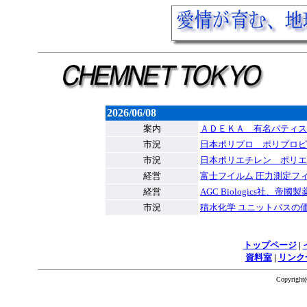
2026/06/08
案内
ＡＤＥＫＡ 有名パティス
市況
日本ポリプロ ポリプロピ
市況
日本ポリエチレン ポリエ
経営
富士フイルム 圧力測定フ
経営
AGC Biologics社
市況
積水化学 ユニットバスの
トップページ
|
資料室
|
リンク
Copyrigh